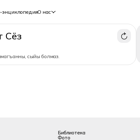
-энциклопедия
О нас
т Сёз
магъанны, сыйы болмаз.
Библиотека
Фото