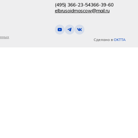
(495) 366-23-54
366-39-60
elbrusoidmoscow@mail.ru
анных
Сделано в
OKTTA