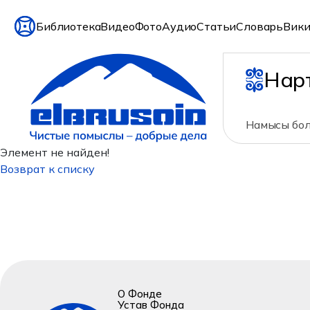
Библиотека
Видео
Фото
Аудио
Статьи
Словарь
Вики
Нар
Намысы бол
Элемент не найден!
Возврат к списку
О Фонде
Устав Фонда