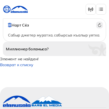
Нарт Сёз
Сабыр джетер муратха, сабырсыз къалыр уятха.
Миллионер
боламыса?
Элемент не найден!
Возврат к списку