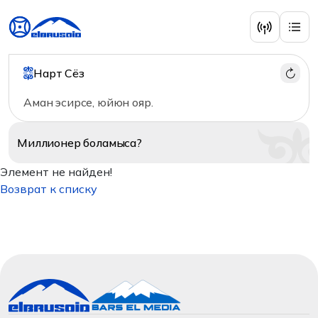
Нарт Сёз
Аман эсирсе, юйюн ояр.
Миллионер
боламыса?
Элемент не найден!
Возврат к списку