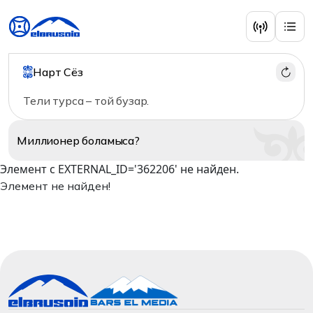
Нарт Сёз
Тели турса – той бузар.
Миллионер
боламыса?
Элемент с EXTERNAL_ID='362206' не найден.
Элемент не найден!