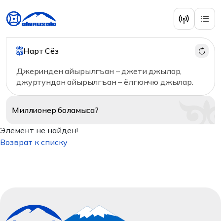
Нарт Сёз
Джеринден айырылгъан – джети джылар,
джуртундан айырылгъан – ёлгюнчю джылар.
Миллионер
боламыса?
Элемент не найден!
Возврат к списку