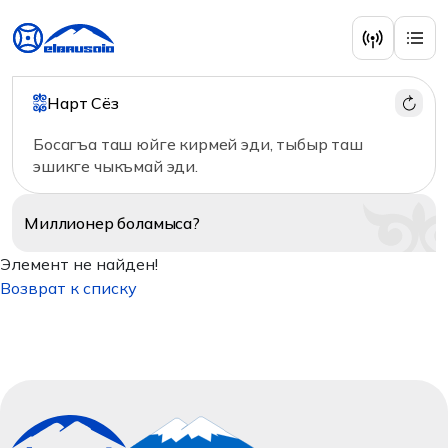
Нарт Сёз
Босагъа таш юйге кирмей эди, тыбыр таш
эшикге чыкъмай эди.
Миллионер
боламыса?
Элемент не найден!
Возврат к списку