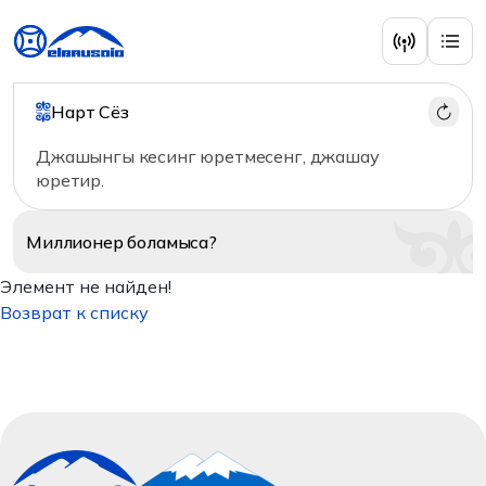
Нарт Сёз
Джашынгы кесинг юретмесенг, джашау
юретир.
Миллионер
боламыса?
Элемент не найден!
Возврат к списку