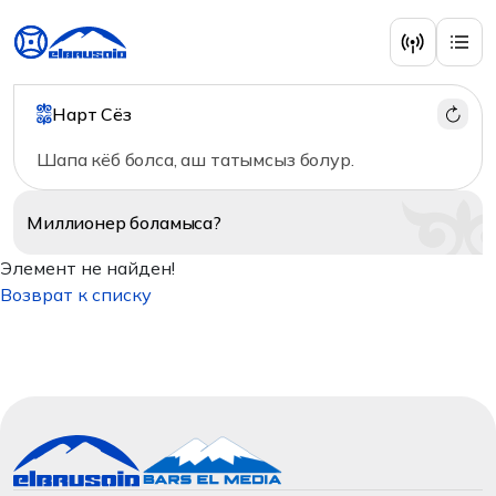
Нарт Сёз
Шапа кёб болса, аш татымсыз болур.
Миллионер
боламыса?
Элемент не найден!
Возврат к списку