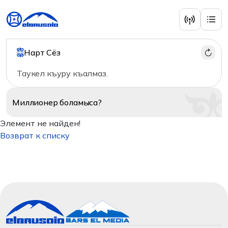
Нарт Сёз
Таукел къуру къалмаз.
Миллионер
боламыса?
Элемент не найден!
Возврат к списку