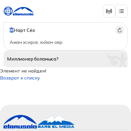
Нарт Сёз
Аман эсирсе, юйюн ояр.
Миллионер
боламыса?
Элемент не найден!
Возврат к списку