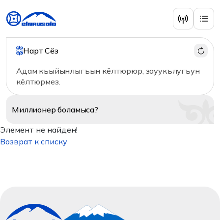
Нарт Сёз
Адам къыйынлыгъын кёлтюрюр, зауукълугъун
кёлтюрмез.
Миллионер
боламыса?
Элемент не найден!
Возврат к списку