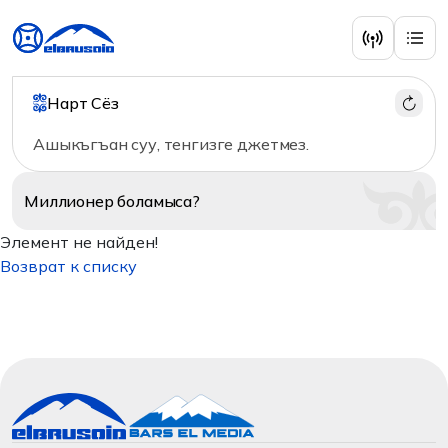
Нарт Сёз
Ашыкъгъан cуу, тенгизге джетмез.
Миллионер
боламыса?
Элемент не найден!
Возврат к списку